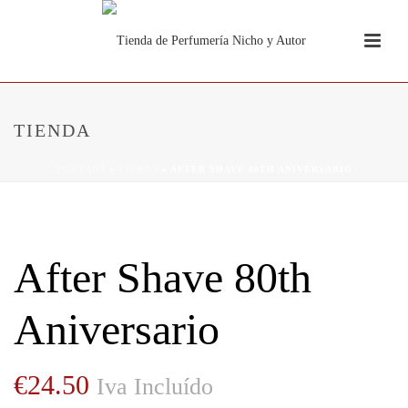
TIENDA
PORTADA
»
TIENDA
»
AFTER SHAVE 80TH ANIVERSARIO
After Shave 80th
Aniversario
€
24.50
Iva Incluído