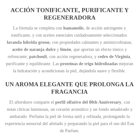
ACCIÓN TONIFICANTE, PURIFICANTE Y
REGENERADORA
La fórmula se completa con
hamamelis
, de acción astringente y
tonificante, y con aceites esenciales cuidadosamente seleccionados:
lavanda híbrida grosso
, con propiedades calmantes y antimicrobianas;
aceite de naranja dulce
y
limón
, que aportan un efecto tónico y
refrescante;
patchouli
, con acción regeneradora; y
cedro de Virginia
,
purificante y equilibrante. Las
proteínas de trigo hidrolizadas
mejoran
la hidratación y acondicionan la piel, dejándola suave y flexible.
UN AROMA ELEGANTE QUE PROLONGA LA
FRAGANCIA
El aftershave comparte el
perfil olfativo del 80th Anniversary
, con
notas cítricas luminosas, un corazón aromático y un fondo amaderado y
ambarado. Perfuma la piel de forma sutil y refinada, prolongando la
experiencia sensorial del afeitado y preparando la piel para el uso del Eau
de Parfum.