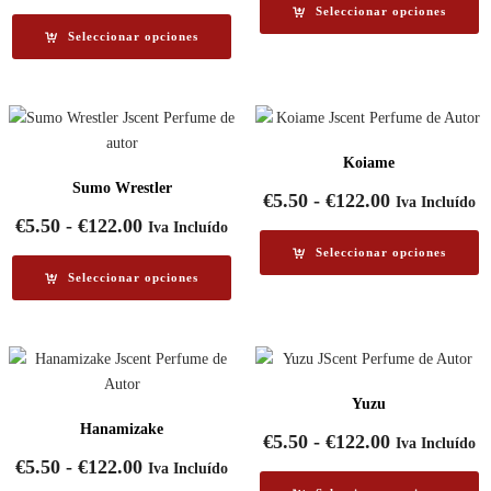
precios:
de
Seleccionar opciones
desde
precios:
Seleccionar opciones
€5.50
desde
hasta
€5.50
€122.00
hasta
€122.00
Koiame
Sumo Wrestler
Rango
€
5.50
-
€
122.00
Iva Incluído
de
Rango
€
5.50
-
€
122.00
Iva Incluído
precios:
de
Seleccionar opciones
desde
precios:
Seleccionar opciones
€5.50
desde
hasta
€5.50
€122.00
hasta
€122.00
Yuzu
Hanamizake
Rango
€
5.50
-
€
122.00
Iva Incluído
de
Rango
€
5.50
-
€
122.00
Iva Incluído
precios:
de