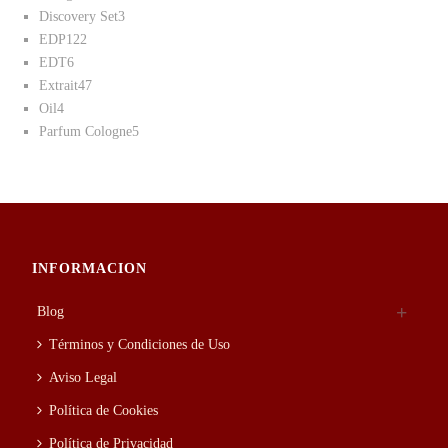
productos
3
Discovery Set
3
122
productos
EDP
122
6
productos
EDT
6
productos
47
Extrait
47
4
productos
Oil
4
productos
5
Parfum Cologne
5
productos
INFORMACION
Blog
Términos y Condiciones de Uso
Aviso Legal
Política de Cookies
Política de Privacidad