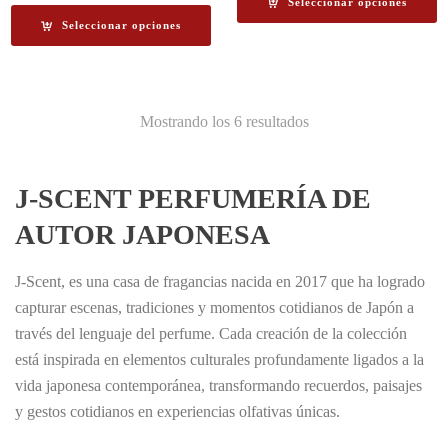
Seleccionar opciones
desde
precios:
Seleccionar opciones
€5.50
desde
hasta
€5.50
€122.00
hasta
€122.00
Ordenado
Mostrando los 6 resultados
por
J-SCENT PERFUMERÍA DE
los
AUTOR JAPONESA
últimos
J-Scent, es una casa de fragancias nacida en 2017 que ha logrado
capturar escenas, tradiciones y momentos cotidianos de Japón a
través del lenguaje del perfume. Cada creación de la colección
está inspirada en elementos culturales profundamente ligados a la
vida japonesa contemporánea, transformando recuerdos, paisajes
y gestos cotidianos en experiencias olfativas únicas.