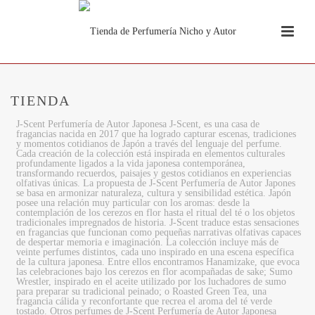
TIENDA
J-Scent Perfumería de Autor Japonesa J-Scent, es una casa de
fragancias nacida en 2017 que ha logrado capturar escenas, tradiciones
y momentos cotidianos de Japón a través del lenguaje del perfume.
Cada creación de la colección está inspirada en elementos culturales
profundamente ligados a la vida japonesa contemporánea,
transformando recuerdos, paisajes y gestos cotidianos en experiencias
olfativas únicas. La propuesta de J-Scent Perfumería de Autor Japones
se basa en armonizar naturaleza, cultura y sensibilidad estética. Japón
posee una relación muy particular con los aromas: desde la
contemplación de los cerezos en flor hasta el ritual del té o los objetos
tradicionales impregnados de historia. J-Scent traduce estas sensaciones
en fragancias que funcionan como pequeñas narrativas olfativas capaces
de despertar memoria e imaginación. La colección incluye más de
veinte perfumes distintos, cada uno inspirado en una escena específica
de la cultura japonesa. Entre ellos encontramos Hanamizake, que evoca
las celebraciones bajo los cerezos en flor acompañadas de sake; Sumo
Wrestler, inspirado en el aceite utilizado por los luchadores de sumo
para preparar su tradicional peinado; o Roasted Green Tea, una
fragancia cálida y reconfortante que recrea el aroma del té verde
tostado. Otros perfumes de J-Scent Perfumería de Autor Japonesa