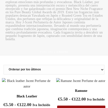
exploran emociones más profundas y evocadoras. Black Leather, por
ejemplo, presenta una interpretación oscura y melancólica del cuero
envejecido y fue galardonado con el premio Best New Niche Fragrance
en los Pure Beauty Global Awards de 2019. Entre las fragancias más
populares destacan Yawahada en Japón y Roasted Green Tea en Estados
Unidos, dos perfumes que reflejan la delicadeza y originalidad de la
marca. Hoy J-Scent Perfumería de Autor Japones continúa
expandiéndose internacionalmente, llevando al mundo una perfumería
que combina tradición japonesa, imaginación contemporánea y una
estética profundamente evocadora. Cada fragancia invita a descubrir un
pequeño fragmento de Japón, capturado con sensibilidad dentro de una
botella.
PORTADA
»
J-SCENT
Ramune
Black Leather
Rango
€
5.50
-
€
122.00
Iva Incluído
de
Rango
€
5.50
-
€
122.00
Iva Incluído