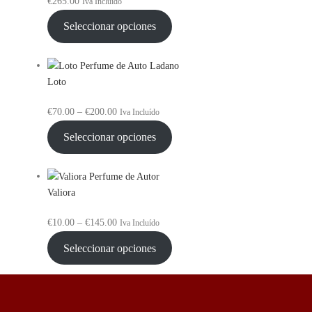
€
265.00
Iva Incluído
Seleccionar opciones
Loto
Rango
€
70.00
–
€
200.00
Iva Incluído
de
Seleccionar opciones
precios:
desde
€70.00
hasta
Valiora
€200.00
Rango
€
10.00
–
€
145.00
Iva Incluído
de
Seleccionar opciones
precios:
desde
€10.00
hasta