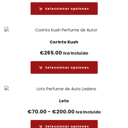
Seleccionar opciones
Corinto Kush
€
265.00
Iva Incluído
Seleccionar opciones
Loto
Rango
€
70.00
-
€
200.00
Iva Incluído
de
precios:
Seleccionar opciones