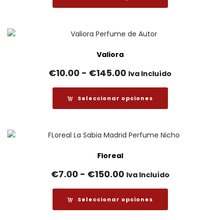
desde
€70.00
hasta
€200.00
Valiora
Rango
€
10.00
-
€
145.00
Iva Incluído
de
precios:
Seleccionar opciones
desde
€10.00
hasta
€145.00
Floreal
Rango
€
7.00
-
€
150.00
Iva Incluído
de
precios:
Seleccionar opciones
desde