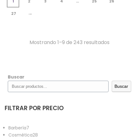
1
2
3
4
…
25
26
→
27
Ordenado
Mostrando 1–9 de 243 resultados
por
los
Buscar
últimos
Buscar
FILTRAR POR PRECIO
7
Barbería
7
productos
28
Cosmética
28