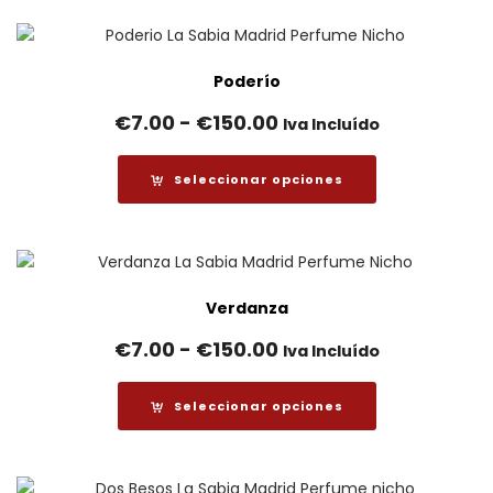
€7.00
hasta
€150.00
Poderío
Rango
€
7.00
-
€
150.00
Iva Incluído
de
precios:
Seleccionar opciones
desde
€7.00
hasta
€150.00
Verdanza
Rango
€
7.00
-
€
150.00
Iva Incluído
de
precios:
Seleccionar opciones
desde
€7.00