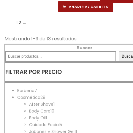
AÑADIR AL CARRITO
1
2
→
Ordenado
Mostrando 1–9 de 13 resultados
por
Buscar
los
Busca
últimos
FILTRAR POR PRECIO
7
Barbería
7
productos
28
Cosmética
28
productos
1
After Shave
1
10
producto
Body Care
10
1
productos
Body Oil
1
producto
5
Cuidado Facial
5
productos
11
Jabones y Shower Gel
11