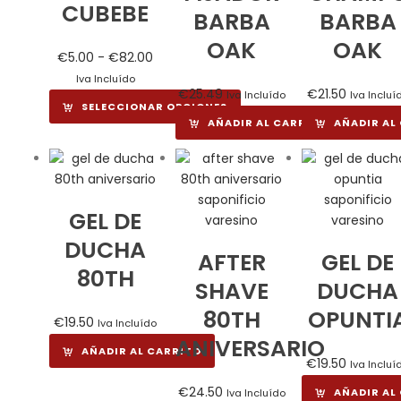
CUBEBE
BARBA
BARBA
OAK
OAK
Rango
€
5.00
-
€
82.00
de
Iva Incluído
€
25.49
€
21.50
Iva Incluído
Iva Incluí
precios:
SELECCIONAR OPCIONES
desde
AÑADIR AL CARRITO
AÑADIR AL
€5.00
hasta
€82.00
GEL DE
DUCHA
AFTER
GEL DE
80TH
SHAVE
DUCHA
80TH
OPUNTI
€
19.50
Iva Incluído
ANIVERSARIO
AÑADIR AL CARRITO
€
19.50
Iva Incluí
€
24.50
AÑADIR AL
Iva Incluído