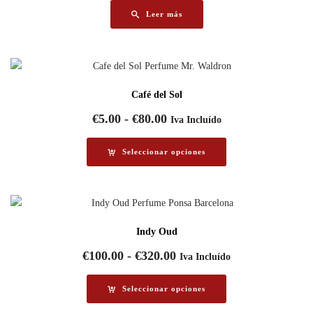
Leer más
Café del Sol
Rango
€
5.00
-
€
80.00
Iva Incluído
de
precios:
Seleccionar opciones
desde
€5.00
hasta
€80.00
Indy Oud
Rango
€
100.00
-
€
320.00
Iva Incluído
de
precios:
Seleccionar opciones
desde