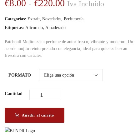
Rango
€
8.00
-
€
220.00
Iva Incluído
de
Categorías:
Extrait
,
Novedades
,
Perfumería
precios:
Etiquetas:
Alicorado
,
Amaderado
desde
Patchouli Mojito es un perfume de autor fresco, vibrante y moderno. Un
€8.00
acorde mojito reinterpretado con elegancia, ideal para quienes buscan
hasta
frescura con carácter.
€220.00
FORMATO
Cantidad
Añadir al carrito