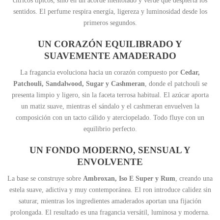
cítricos típicos, sino en un acorde mentolado y verde que despierta los
sentidos. El perfume respira energía, ligereza y luminosidad desde los
primeros segundos.
UN CORAZÓN EQUILIBRADO Y
SUAVEMENTE AMADERADO
La fragancia evoluciona hacia un corazón compuesto por
Cedar,
Patchouli, Sandalwood, Sugar y Cashmeran
, donde el patchouli se
presenta limpio y ligero, sin la faceta terrosa habitual. El azúcar aporta
un matiz suave, mientras el sándalo y el cashmeran envuelven la
composición con un tacto cálido y aterciopelado. Todo fluye con un
equilibrio perfecto.
UN FONDO MODERNO, SENSUAL Y
ENVOLVENTE
La base se construye sobre
Ambroxan, Iso E Super y Rum
, creando una
estela suave, adictiva y muy contemporánea. El ron introduce calidez sin
saturar, mientras los ingredientes amaderados aportan una fijación
prolongada. El resultado es una fragancia versátil, luminosa y moderna.