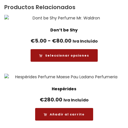
Productos Relacionados
Don’t be Shy
Rango
€
5.00
-
€
80.00
Iva Incluído
de
precios:
Seleccionar opciones
desde
€5.00
hasta
€80.00
Hespérides
€
280.00
Iva Incluído
Añadir al carrito