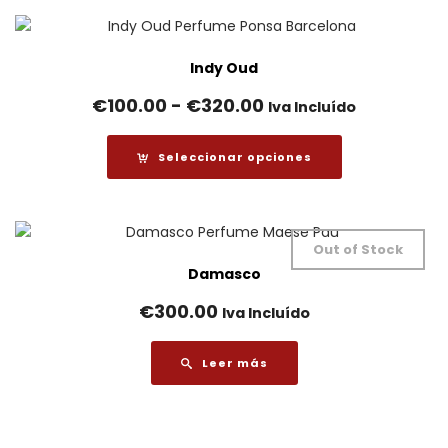
Indy Oud
Rango
€
100.00
-
€
320.00
Iva Incluído
de
precios:
Seleccionar opciones
desde
€100.00
hasta
Out of Stock
€320.00
Damasco
€
300.00
Iva Incluído
Leer más