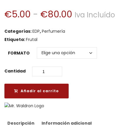
Rango
€
5.00
-
€
80.00
Iva Incluído
de
Categorías:
EDP
,
Perfumería
precios:
Etiqueta:
Frutal
desde
FORMATO
€5.00
Cantidad
hasta
€80.00
Añadir al carrito
Descripción
Información adicional