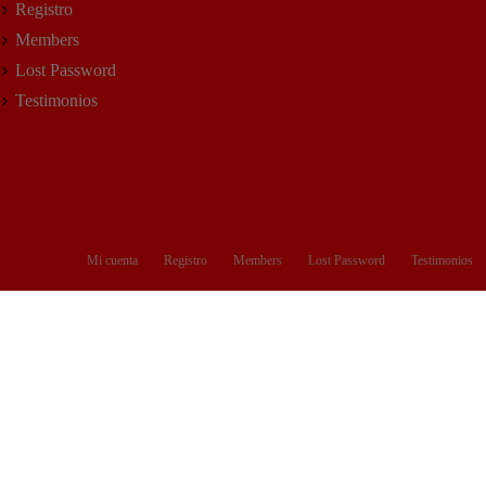
Registro
Members
Lost Password
Testimonios
Mi cuenta
Registro
Members
Lost Password
Testimonios