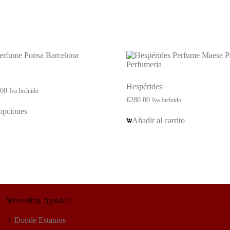
Hespérides
Rango
.00
Iva Incluído
de
€
280.00
Iva Incluído
precios:
opciones
desde
Añadir al carrito
€100.00
hasta
€320.00
Necesitas Ayuda?
Donde Estamos