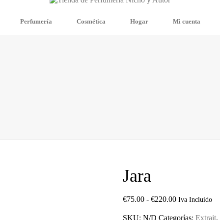
Perfumería
Cosmética
Hogar
Mi cuenta
Jara
Rango
€
75.00
-
€
220.00
Iva Incluído
de
precios:
SKU:
N/D
Categorías:
Extrait