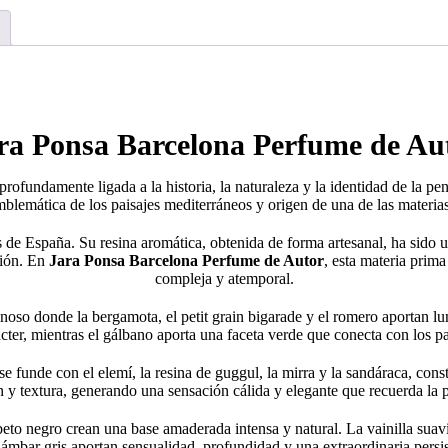
ra Ponsa Barcelona Perfume de Au
rofundamente ligada a la historia, la naturaleza y la identidad de la pe
blemática de los paisajes mediterráneos y origen de una de las materias
s de España. Su resina aromática, obtenida de forma artesanal, ha sido 
ción. En
Jara Ponsa Barcelona Perfume de Autor
, esta materia prima
compleja y atemporal.
sinoso donde la bergamota, el petit grain bigarade y el romero aportan l
cter, mientras el gálbano aporta una faceta verde que conecta con los pai
 se funde con el elemí, la resina de guggul, la mirra y la sandáraca, con
n y textura, generando una sensación cálida y elegante que recuerda la 
 abeto negro crean una base amaderada intensa y natural. La vainilla sua
 ámbar gris aportan sensualidad, profundidad y una extraordinaria persist