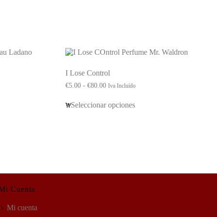
I Lose Control
Rango
€
5.00
-
€
80.00
Iva Incluído
de
precios:
Seleccionar opciones
desde
€5.00
hasta
€80.00
Mi Cuenta
Mi cuenta