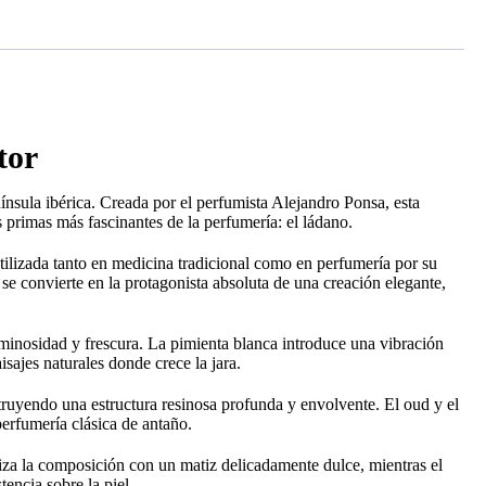
tor
nínsula ibérica. Creada por el perfumista Alejandro Ponsa, esta
 primas más fascinantes de la perfumería: el ládano.
utilizada tanto en medicina tradicional como en perfumería por su
 se convierte en la protagonista absoluta de una creación elegante,
uminosidad y frescura. La pimienta blanca introduce una vibración
sajes naturales donde crece la jara.
struyendo una estructura resinosa profunda y envolvente. El oud y el
perfumería clásica de antaño.
viza la composición con un matiz delicadamente dulce, mientras el
encia sobre la piel.