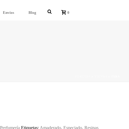
Envíos
Blog
0
PORTADA
»
TIENDA
»
JARA
,
Perfumería
Etiquetas:
Amaderado
,
Especiado
,
Resinas