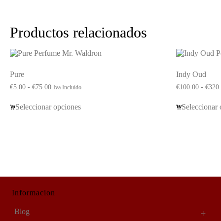
Productos relacionados
Pure
Indy Oud
Rango
€
5.00
-
€
75.00
€
100.00
-
€
320
Iva Incluído
de
precios:
Seleccionar opciones
Seleccionar 
desde
€5.00
hasta
€75.00
Informacion
Blog