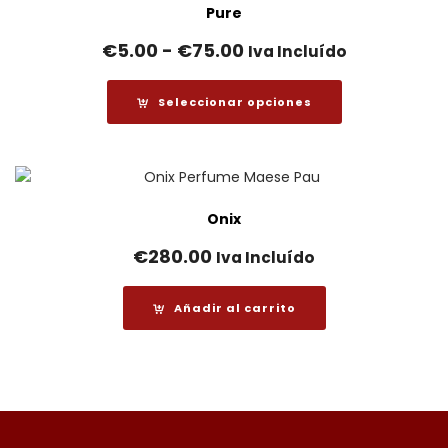
€175.00
Pure
Rango
€
5.00
-
€
75.00
Iva Incluído
de
precios:
Seleccionar opciones
desde
€5.00
hasta
€75.00
Onix
€
280.00
Iva Incluído
Añadir al carrito