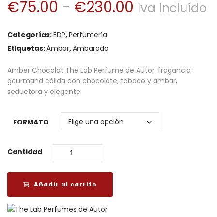
Rango
€
75.00
-
€
230.00
Iva Incluído
de
Categorías:
EDP
,
Perfumería
precios:
Etiquetas:
Ámbar
,
Ambarado
desde
Amber Chocolat The Lab Perfume de Autor, fragancia
gourmand cálida con chocolate, tabaco y ámbar,
€75.00
seductora y elegante.
hasta
FORMATO
€230.00
Cantidad
Añadir al carrito