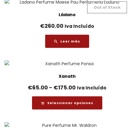
Out of Stock
Ládano
€
260.00
Iva Incluído
Leer más
Xanath
Rango
€
65.00
-
€
175.00
Iva Incluído
de
precios:
Seleccionar opciones
desde
€65.00
hasta