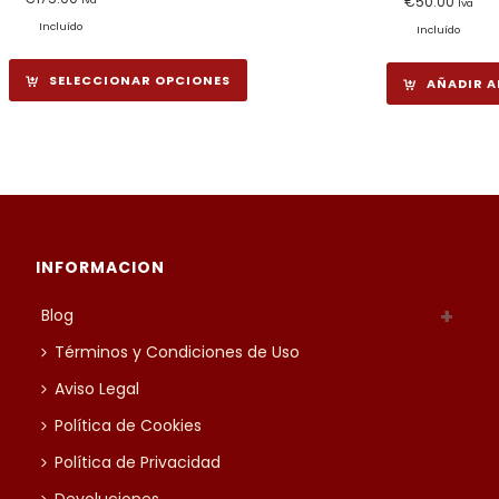
€
50.00
Iva
de
Incluído
Incluído
precios:
desde
SELECCIONAR OPCIONES
AÑADIR A
€65.00
hasta
€175.00
INFORMACION
Blog
Términos y Condiciones de Uso
Aviso Legal
Política de Cookies
Política de Privacidad