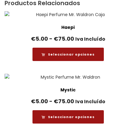
Productos Relacionados
Haepi
Rango
€
5.00
-
€
75.00
Iva Incluído
de
precios:
Seleccionar opciones
desde
€5.00
hasta
€75.00
Mystic
Rango
€
5.00
-
€
75.00
Iva Incluído
de
precios:
Seleccionar opciones
desde
€5.00