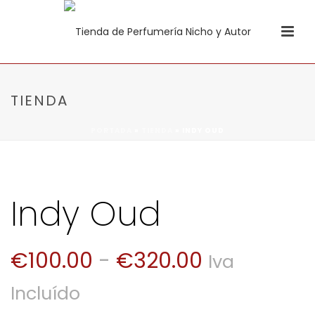
TIENDA
PORTADA
»
TIENDA
»
INDY OUD
Indy Oud
Rango
€
100.00
-
€
320.00
Iva
de
Incluído