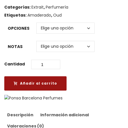
precios:
Categorías:
Extrait
,
Perfumería
desde
Etiquetas:
Amaderado
,
Oud
€100.00
OPCIONES
hasta
NOTAS
€320.00
Cantidad
Añadir al carrito
Descripción
Información adicional
Valoraciones (0)