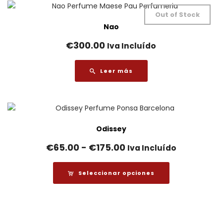
hasta
Out of Stock
€75.00
Nao
€
300.00
Iva Incluído
Leer más
Odissey
Rango
€
65.00
-
€
175.00
Iva Incluído
de
precios:
Seleccionar opciones
desde
€65.00
hasta