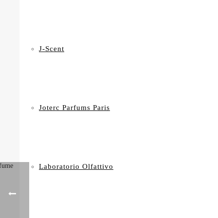
J-Scent
Joterc Parfums Paris
Laboratorio Olfattivo