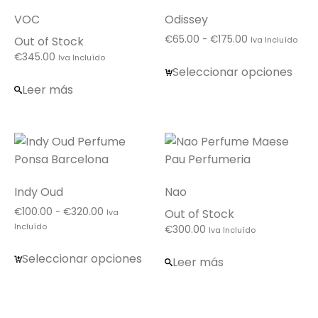
VOC
Odissey
Rango
€
65.00
-
€
175.00
Out of Stock
Iva Incluído
de
€
345.00
Iva Incluído
precios:
Seleccionar opciones
desde
Leer más
€65.00
hasta
€175.00
Indy Oud
Nao
Rango
€
100.00
-
€
320.00
Out of Stock
Iva
de
Incluído
€
300.00
Iva Incluído
precios:
desde
Seleccionar opciones
Leer más
€100.00
hasta
€320.00