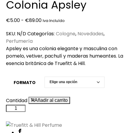
Colonia Apsley
Rango
€
5.00
-
€
89.00
Iva Incluído
de
SKU:
N/D
Categorías:
Cologne
,
Novedades
,
precios:
Perfumería
desde
Apsley es una colonia elegante y masculina con
€5.00
pomelo, vetiver, pachulí y maderas humeantes. La
hasta
esencia británica de Truefitt & Hill.
€89.00
FORMATO
Cantidad
Añadir al carrito