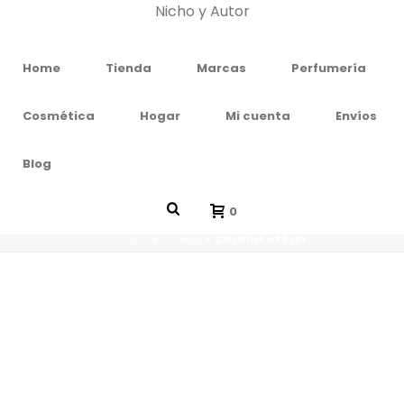
Home
Tienda
Marcas
Perfumería
Cosmética
Hogar
Mi cuenta
Envíos
Blog
TIENDA
0
PORTADA
»
TIENDA
»
COLONIA APSLEY