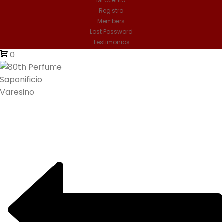
Mi cuenta
Registro
Members
Lost Password
Testimonios
0