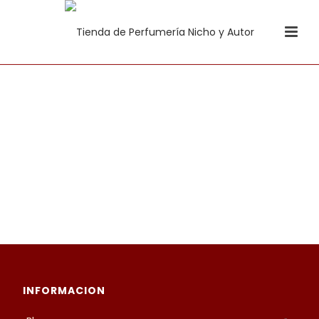
Para restablecer tu contraseña, por favor,
introduce a continuación tu dirección de
correo electrónico o nombre de usuario.
INFORMACION