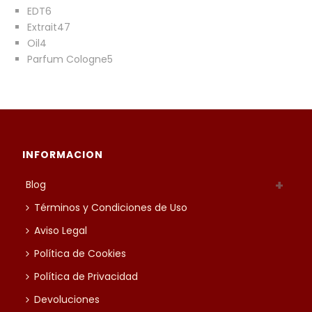
6
productos
EDT
6
productos
47
Extrait
47
4
productos
Oil
4
productos
5
Parfum Cologne
5
productos
INFORMACION
Blog
Términos y Condiciones de Uso
Aviso Legal
Política de Cookies
Política de Privacidad
Devoluciones