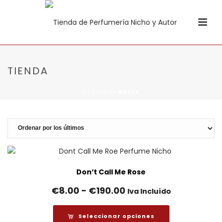
TIENDA
PORTADA
»
ROSAS
Don’t Call Me Rose
Rango
€
8.00
-
€
190.00
Iva Incluído
de
precios:
Seleccionar opciones