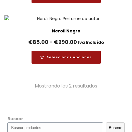
desde
€8.00
hasta
€190.00
Neroli Negro
Rango
€
85.00
-
€
290.00
Iva Incluído
de
precios:
Seleccionar opciones
desde
€85.00
hasta
Ordenado
Mostrando los 2 resultados
€290.00
por
los
Buscar
últimos
Buscar