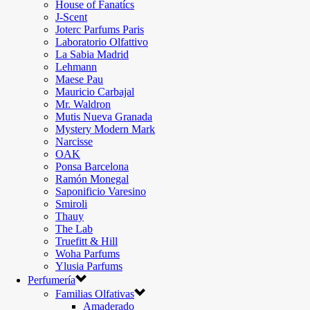
House of Fanatícs
J-Scent
Joterc Parfums Paris
Laboratorio Olfattivo
La Sabia Madrid
Lehmann
Maese Pau
Mauricio Carbajal
Mr. Waldron
Mutis Nueva Granada
Mystery Modern Mark
Narcisse
OAK
Ponsa Barcelona
Ramón Monegal
Saponificio Varesino
Smiroli
Thauy
The Lab
Truefitt & Hill
Woha Parfums
Ylusia Parfums
Perfumería
Familias Olfativas
Amaderado