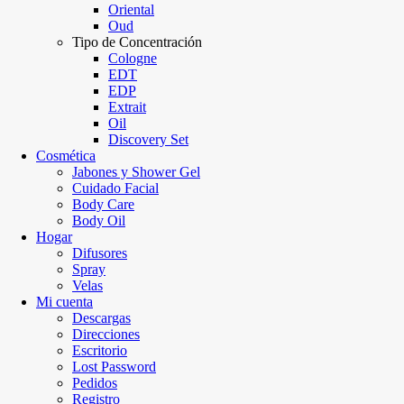
Oriental
Oud
Tipo de Concentración
Cologne
EDT
EDP
Extrait
Oil
Discovery Set
Cosmética
Jabones y Shower Gel
Cuidado Facial
Body Care
Body Oil
Hogar
Difusores
Spray
Velas
Mi cuenta
Descargas
Direcciones
Escritorio
Lost Password
Pedidos
Registro