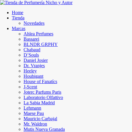
Home
Tienda
Novedades
Marcas
Ahlea Perfumes
Bassarei
BLNDR GRPHY
Chabaud
D’Souls
Daniel Josier
Dr. Vranjes
Heeley
Houbigant
House of Fanatícs
J-Scent
Joterc Parfums Paris
Laboratorio Olfattivo
La Sabia Madrid
Lehmann
Maese Pau
Mauricio Carbajal
Mr. Waldron
Mutis Nueva Granada