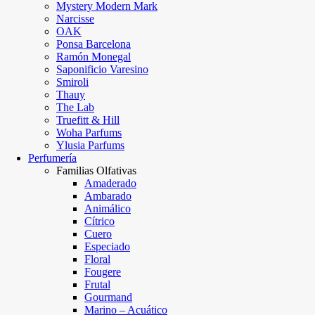
Mystery Modern Mark
Narcisse
OAK
Ponsa Barcelona
Ramón Monegal
Saponificio Varesino
Smiroli
Thauy
The Lab
Truefitt & Hill
Woha Parfums
Ylusia Parfums
Perfumería
Familias Olfativas
Amaderado
Ambarado
Animálico
Cítrico
Cuero
Especiado
Floral
Fougere
Frutal
Gourmand
Marino – Acuático